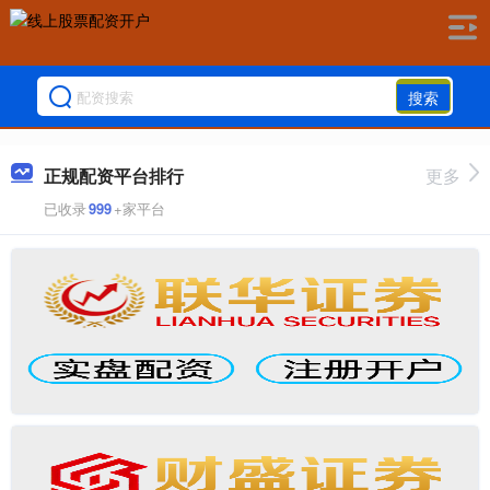
搜索
正规配资平台排行
更多
已收录
999
+家平台