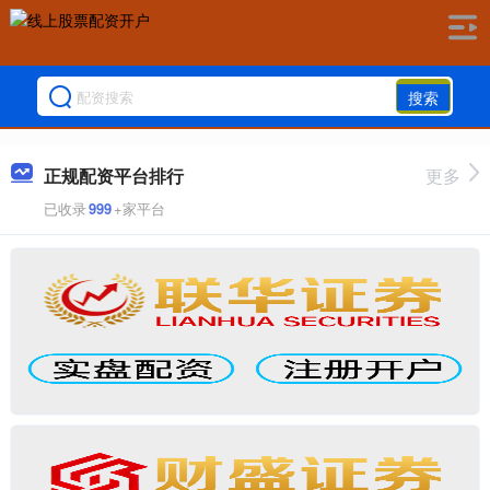
搜索
正规配资平台排行
更多
已收录
999
+家平台