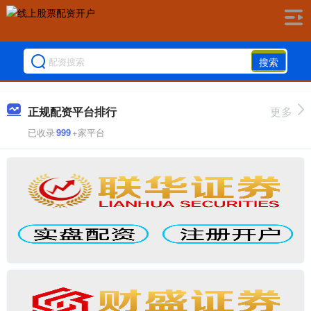
搜索
正规配资平台排行
更多
已收录
999
+家平台