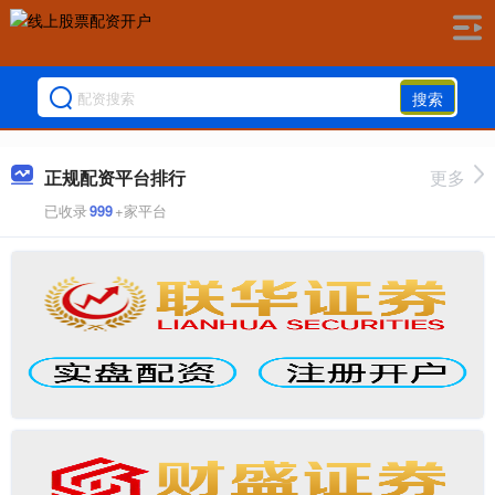
搜索
正规配资平台排行
更多
已收录
999
+家平台