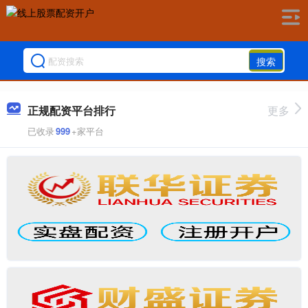
搜索
正规配资平台排行
更多
已收录
999
+家平台