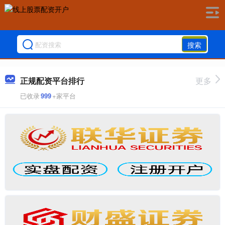
搜索
正规配资平台排行
更多
已收录
999
+家平台