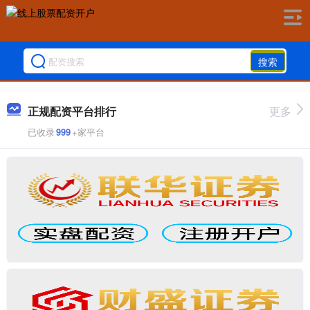
搜索
正规配资平台排行
更多
已收录
999
+家平台