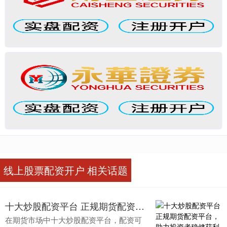
线上股票配资开户 相关话题
十大炒股配资平台 正规期货配资平台，助力投资者稳健获利
在期货市场中十大炒股配资平台，配资可